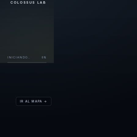
COLOSSUS LAB
0
%
INICIANDO…
IR AL MAPA →